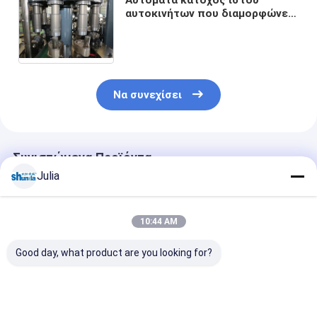
αυτοκινήτων που διαμορφώνει
τη μηχανή για το κιβώτιο
κυλίνδρων με το υπερηχητικό &
σύστημα ζεστού αέρα
Να συνεχίσει
Συνιστώμενα Προϊόντα
Julia
10:44 AM
Good day, what product are you looking for?
Πράσινη αυτόματη
Σωλήνας εγγράφου
Αυτόματη μηχ
μηχανή σωλήνων
μικρών
σχηματισμού