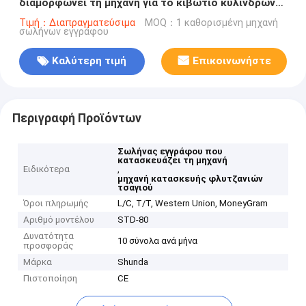
διαμορφώνει τη μηχανή για το κιβώτιο κυλίνδρων
με το υπερηχητικό & σύστημα ζεστού αέρα
Τιμή：Διαπραγματεύσιμα
MOQ：1 καθορισμένη μηχανή
σωλήνων εγγράφου
Καλύτερη τιμή
Επικοινωνήστε
Περιγραφή Προϊόντων
Σωλήνας εγγράφου που
κατασκευάζει τη μηχανή
Ειδικότερα
,
μηχανή κατασκευής φλυτζανιών
τσαγιού
Όροι πληρωμής
L/C, T/T, Western Union, MoneyGram
Αριθμό μοντέλου
STD-80
Δυνατότητα
10 σύνολα ανά μήνα
προσφοράς
Μάρκα
Shunda
Πιστοποίηση
CE