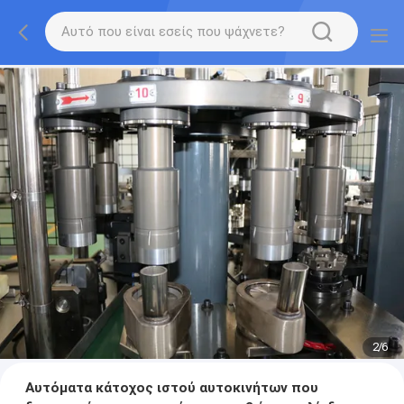
2
/
6
Αυτόματα κάτοχος ιστού αυτοκινήτων που