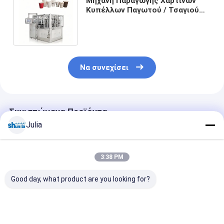
Μηχανή Παραγωγής Χάρτινων
Κυπέλλων Παγωτού / Τσαγιού
μιας χρήσης 2026 με έλεγχο PLC
220V/380V
Να συνεχίσει
Συνιστώμενα Προϊόντα
Julia
3:38 PM
Good day, what product are you looking for?
2020 αυτόματο
Φλυτζάνι εγγράφου
Το φλυτζάνι
φλυτζάνι τσαγιού
Shunda που
τσαγιού εγγρ