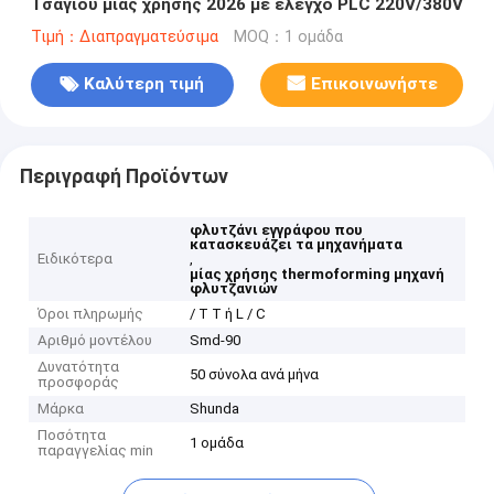
Τσαγιού μιας χρήσης 2026 με έλεγχο PLC 220V/380V
Τιμή：Διαπραγματεύσιμα
MOQ：1 ομάδα
Καλύτερη τιμή
Επικοινωνήστε
Περιγραφή Προϊόντων
φλυτζάνι εγγράφου που
κατασκευάζει τα μηχανήματα
Ειδικότερα
,
μίας χρήσης thermoforming μηχανή
φλυτζανιών
Όροι πληρωμής
/ T T ή L / C
Αριθμό μοντέλου
Smd-90
Δυνατότητα
50 σύνολα ανά μήνα
προσφοράς
Μάρκα
Shunda
Ποσότητα
1 ομάδα
παραγγελίας min