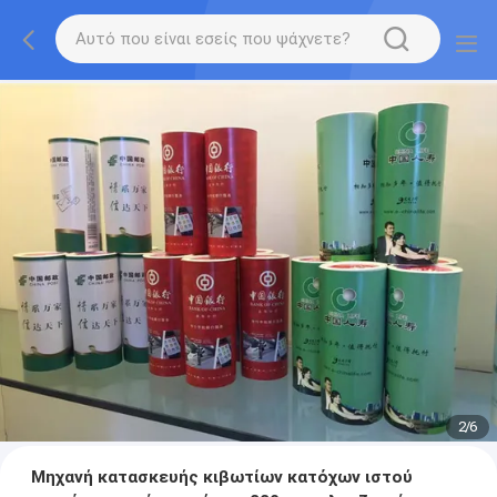
2
/
6
Μηχανή κατασκευής κιβωτίων κατόχων ιστού