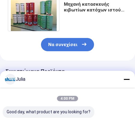
Μηχανή κατασκευής
κιβωτίων κατόχων ιστού
εγγράφου, ανώτατο ύψος
220mm φλυτζανιών
Να συνεχίσει
Συνιστώμενα Προϊόντα
Julia
4:00 PM
Good day, what product are you looking for?
Πράσινη αυτόματη
Σωλήνας εγγράφου
Αυτόματα κάτ
μηχανή σωλήνων
μικρών
ιστού αυτοκι