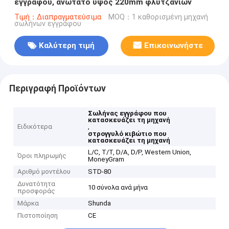
εγγράφου, ανώτατο ύψος 220mm φλυτζανιών
Τιμή：Διαπραγματεύσιμα
MOQ：1 καθορισμένη μηχανή
σωλήνων εγγράφου
Καλύτερη τιμή
Επικοινωνήστε
Περιγραφή Προϊόντων
Σωλήνας εγγράφου που
κατασκευάζει τη μηχανή
Ειδικότερα
,
στρογγυλό κιβώτιο που
κατασκευάζει τη μηχανή
L/C, T/T, D/A, D/P, Western Union,
Όροι πληρωμής
MoneyGram
Αριθμό μοντέλου
STD-80
Δυνατότητα
10 σύνολα ανά μήνα
προσφοράς
Μάρκα
Shunda
Πιστοποίηση
CE