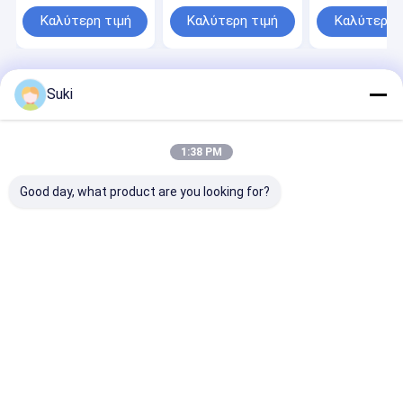
κάλυψης κάλυψης
κάνει την αξία
κάλυμμα φλιτ
χαρτιού
μηχανών της
μηχανή κατασ
Καλύτερη τιμή
Καλύτερη τιμή
Καλύτερη 
διαμέτρου
καπακιών μέσα σε
60mm125mm
Αρχική Σελίδα
Περίπου εμείς
Desktop Site
Suki
Sitemap
Πολιτική απορρήτου
Ποιότητα
Αυτόματη μηχανή φλυτζανιών εγγράφου
Κίνα
εργοστάσιο.Copyright © 2026 HAINING CHENGDA MACHINERY
1:38 PM
CO.LTD. All Rights Reserved.
Good day, what product are you looking for?
Σπίτι
Προϊόντα
Περίπου εμείς