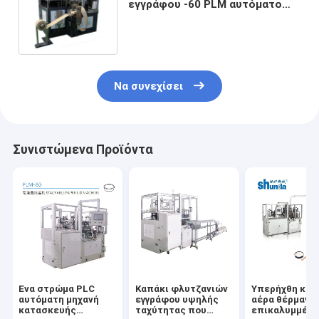
εγγράφου -60 PLM αυτόματο
που διαμορφώνει την ανώτατη
προσιτότητα ταχύτητας
μηχανών 60pcs/λ.
Να συνεχίσει
Συνιστώμενα Προϊόντα
Ένα στρώμα PLC
Καπάκι φλυτζανιών
Υπερήχθη και
αυτόματη μηχανή
εγγράφου υψηλής
αέρα θέρμανσ
κατασκευής
ταχύτητας που
επικαλυμμένο