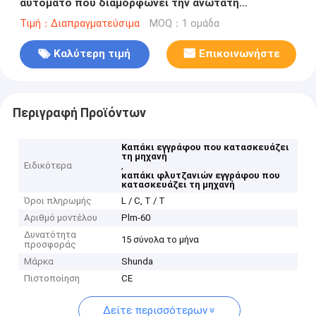
αυτόματο που διαμορφώνει την ανώτατη
προσιτότητα ταχύτητας μηχανών 60pcs/λ.
Τιμή：Διαπραγματεύσιμα
MOQ：1 ομάδα
Καλύτερη τιμή
Επικοινωνήστε
Περιγραφή Προϊόντων
Καπάκι εγγράφου που κατασκευάζει
τη μηχανή
Ειδικότερα
,
καπάκι φλυτζανιών εγγράφου που
κατασκευάζει τη μηχανή
Όροι πληρωμής
L / C, T / T
Αριθμό μοντέλου
Plm-60
Δυνατότητα
15 σύνολα το μήνα
προσφοράς
Μάρκα
Shunda
Πιστοποίηση
CE
Δείτε περισσότερων