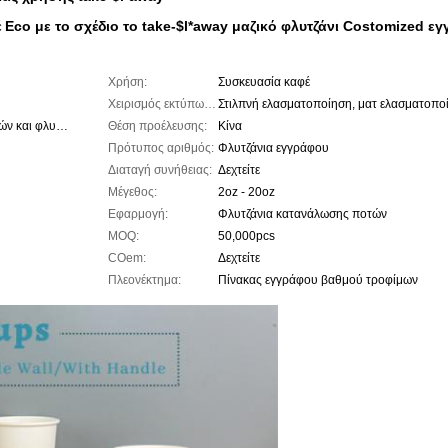
 Eco με το σχέδιο το take-$l*away μαζικό φλυτζάνι Costomized ε
Χρήση:
Συσκευασία καφέ
Χειρισμός εκτύπωσης:
Στιλπνή ελασματοποίηση, ματ ελασματοπο
Ενιαίος τοίχος/διπλοτειχισμένος/τοίχος κυματισμών και φλυτζάνι λαβών
Θέση προέλευσης:
Κίνα
Πρότυπος αριθμός:
Φλυτζάνια εγγράφου
Διαταγή συνήθειας:
Δεχτείτε
Μέγεθος:
2oz - 20oz
Εφαρμογή:
Φλυτζάνια κατανάλωσης ποτών
MOQ:
50,000pcs
COem:
Δεχτείτε
Πλεονέκτημα:
Πίνακας εγγράφου βαθμού τροφίμων