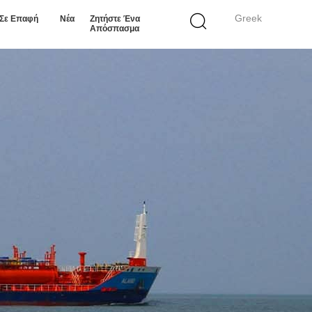
Greek
 Σε Επαφή
Νέα
Ζητήστε Ένα
Απόσπασμα