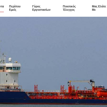
ντα
Περίπου
Γύρος
Ποιοτικός
Μας Ελάτε
Εμείς
Εργοστασίων
Έλεγχος
Με