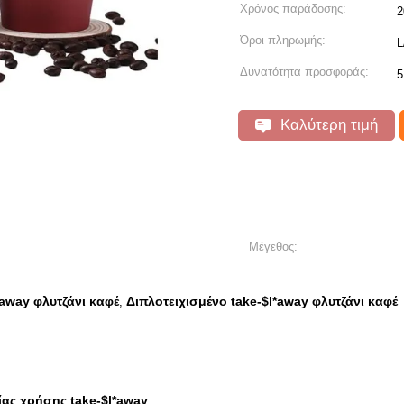
Χρόνος παράδοσης:
2
Όροι πληρωμής:
L
Δυνατότητα προσφοράς:
5
Καλύτερη τιμή
Μέγεθος:
*away φλυτζάνι καφέ
Διπλοτειχισμένο take-$l*away φλυτζάνι καφέ
,
ίας χρήσης take-$l*away