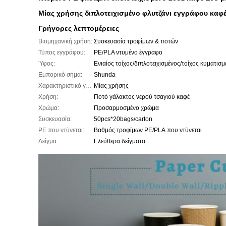
Μίας χρήσης διπλοτειχισμένο φλυτζάνι εγγράφου καφέ
Γρήγορες λεπτομέρειες
Βιομηχανική χρήση:
Συσκευασία τροφίμων & ποτών
Τύπος εγγράφου:
PE/PLA ντυμένο έγγραφο
Ύφος:
Εμπορικό σήμα:
Shunda
Χαρακτηριστικό γνώρισμα:
Μίας χρήσης
Χρήση:
Ποτό γάλακτος νερού τσαγιού καφέ
Χρώμα:
Προσαρμοσμένο χρώμα
Συσκευασία:
50pcs*20bags/carton
PE που ντύνεται:
Βαθμός τροφίμων PE/PLA που ντύνεται
Δείγμα:
Ελεύθερα δείγματα