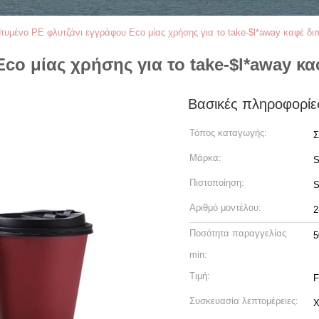
τυμένο PE φλυτζάνι εγγράφου Eco μίας χρήσης για το take-$l*away καφέ δι
co μίας χρήσης για το take-$l*away κα
Βασικές πληροφορίε
Τόπος καταγωγής:
Μάρκα:
S
Πιστοποίηση:
Αριθμό μοντέλου:
2
Ποσότητα παραγγελίας
5
min:
Τιμή:
Συσκευασία λεπτομέρειες:
Χ