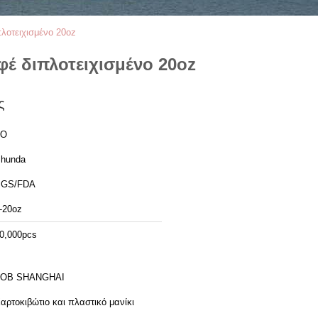
πλοτειχισμένο 20oz
φέ διπλοτειχισμένο 20oz
ς
ΣΟ
hunda
SGS/FDA
-20oz
0,000pcs
FOB SHANGHAI
αρτοκιβώτιο και πλαστικό μανίκι