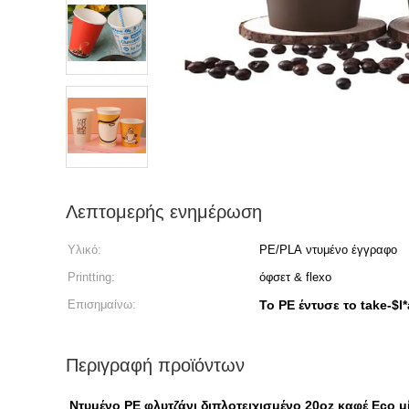
Λεπτομερής ενημέρωση
Υλικό:
PE/PLA ντυμένο έγγραφο
Printting:
όφσετ & flexo
Επισημαίνω:
Το PE έντυσε το take-$l
Περιγραφή προϊόντων
Ντυμένο PE φλυτζάνι διπλοτειχισμένο 20oz καφέ Eco μ