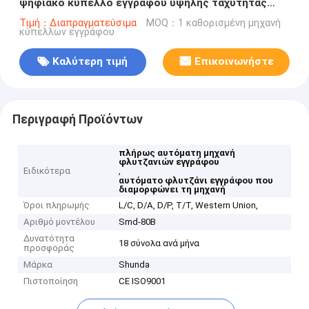
ψηφιακό κύπελλο εγγράφου υψηλής ταχύτητας
που κατασκευάζει τη μηχανή 50ml σε 900ml
Τιμή：Διαπραγματεύσιμα
MOQ：1 καθορισμένη μηχανή
κύπελλων εγγράφου
Καλύτερη τιμή
Επικοινωνήστε
Περιγραφή Προϊόντων
πλήρως αυτόματη μηχανή
φλυτζανιών εγγράφου
Ειδικότερα
,
αυτόματο φλυτζάνι εγγράφου που
διαμορφώνει τη μηχανή
Όροι πληρωμής
L/C, D/A, D/P, T/T, Western Union,
Αριθμό μοντέλου
Smd-80B
Δυνατότητα
18 σύνολα ανά μήνα
προσφοράς
Μάρκα
Shunda
Πιστοποίηση
CE ISO9001