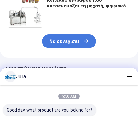
κατασκευάζει τη μηχανή, ψηφιακό
κύπελλο εγγράφου υψηλής
ταχύτητας που κατασκευάζει τη
μηχανή 50ml σε 900ml
Να συνεχίσει
Συνιστώμενα Προϊόντα
Julia
5:50 AM
Good day, what product are you looking for?
80 PCS/Min Μηχανή
Κύπελλο εγγράφου
Ενίσχυρη μηχα
Τυποποιημένου
που κατασκευάζει
κατασκευής χ