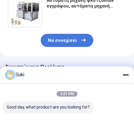
Αυτόματη μηχανή φλυτζανιών
εγγράφου, αυτόματη μηχανή
100cups/min υψηλής ταχύτητας
φλυτζανιών ποτών εγγράφου κρύα
Να συνεχίσει
Συνιστώμενα Προϊόντα
Suki
3:21 PM
Good day, what product are you looking for?
Οριζόντια
Αυτόματο καυτό και
50ml Καφέ τσ
145pcs/min μηχανή
κρύο φλυτζάνι
χαρτί φλιτζάν