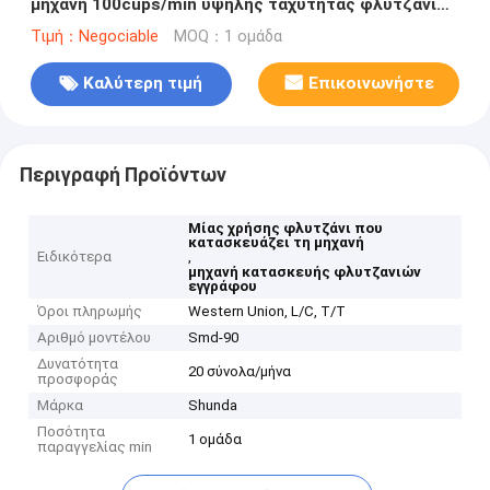
μηχανή 100cups/min υψηλής ταχύτητας φλυτζανιών
ποτών εγγράφου κρύα
Τιμή：Negociable
MOQ：1 ομάδα
Καλύτερη τιμή
Επικοινωνήστε
Περιγραφή Προϊόντων
Μίας χρήσης φλυτζάνι που
κατασκευάζει τη μηχανή
Ειδικότερα
,
μηχανή κατασκευής φλυτζανιών
εγγράφου
Όροι πληρωμής
Western Union, L/C, T/T
Αριθμό μοντέλου
Smd-90
Δυνατότητα
20 σύνολα/μήνα
προσφοράς
Μάρκα
Shunda
Ποσότητα
1 ομάδα
παραγγελίας min