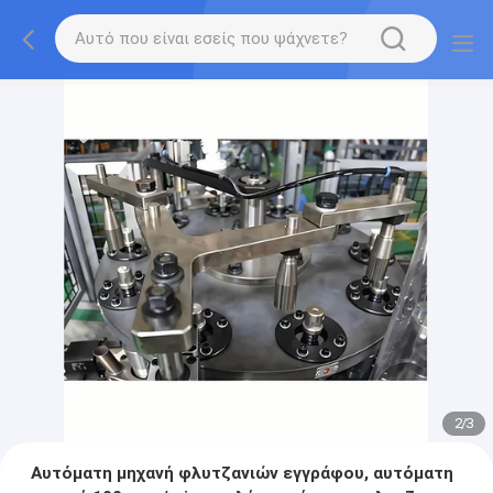
2
/
3
Αυτόματη μηχανή φλυτζανιών εγγράφου, αυτόματη