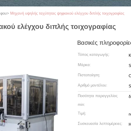
άφου
>
Μηχανή υψηλής ταχύτητας ψηφιακού ελέγχου διπλής τοιχογραφίας
κού ελέγχου διπλής τοιχογραφίας
Βασικές πληροφορίε
Τόπος καταγωγής:
Κ
Μάρκα:
S
Πιστοποίηση:
C
Αριθμό μοντέλου:
S
Ποσότητα παραγγελίας
δ
min:
Τιμή:
n
Συσκευασία λεπτομέρειες:
Η