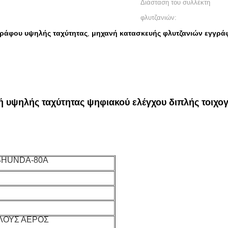
Διάσταση του συλλέκτη
φλυτζανιών:
γράφου υψηλής ταχύτητας
μηχανή κατασκευής φλυτζανιών εγγρά
,
 υψηλής ταχύτητας ψηφιακού ελέγχου διπλής τοιχο
έ SHUNDA-80A
ΛΟΥΣ ΑΕΡΟΣ