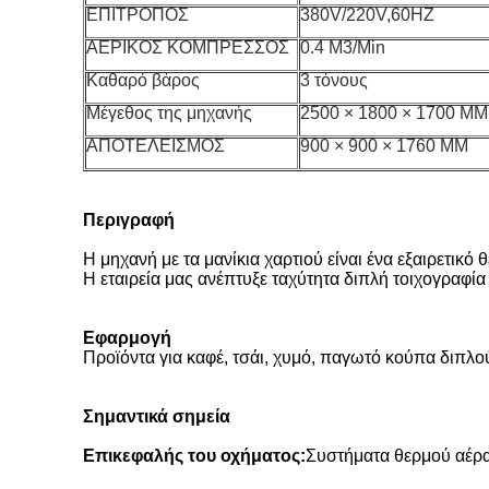
ΕΠΙΤΡΟΠΟΣ
380V/220V,60HZ
ΑΕΡΙΚΟΣ ΚΟΜΠΡΕΣΣΟΣ
0.4 M3/Min
Καθαρό βάρος
3 τόνους
Μέγεθος της μηχανής
2500 × 1800 × 1700 MM
ΑΠΟΤΕΛΕΙΣΜΟΣ
900 × 900 × 1760 MM
Περιγραφή
Η μηχανή με τα μανίκια χαρτιού είναι ένα εξαιρετικό
Η εταιρεία μας ανέπτυξε ταχύτητα διπλή τοιχογραφί
Εφαρμογή
Προϊόντα για καφέ, τσάι, χυμό, παγωτό κούπα διπλο
Σημαντικά σημεία
Επικεφαλής του οχήματος:
Συστήματα θερμού αέρα