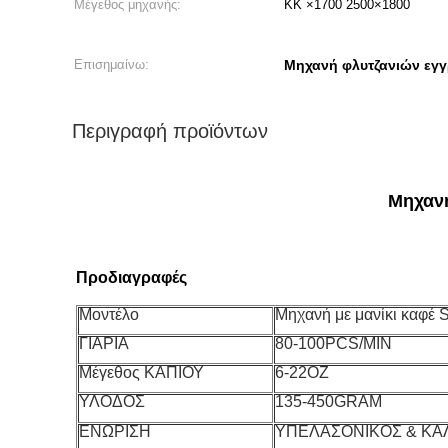
Μέγεθος μηχανής:
ΚΚ ×1700 2500×1800
Επισημαίνω:
Μηχανή φλυτζανιών εγ
Περιγραφή προϊόντων
Μηχανή
Προδιαγραφές
Μοντέλο
Μηχανή με μανίκι καφ
ΓΙΑΡΙΑ
80-100PCS/MIN
Μέγεθος ΚΑΠΙΟΥ
6-22ΟZ
ΥΛΟΔΟΣ
135-450GRAM
ΕΝΩΡΙΣΗ
ΥΠΕΛΑΣΟΝΙΚΟΣ & ΚΑ