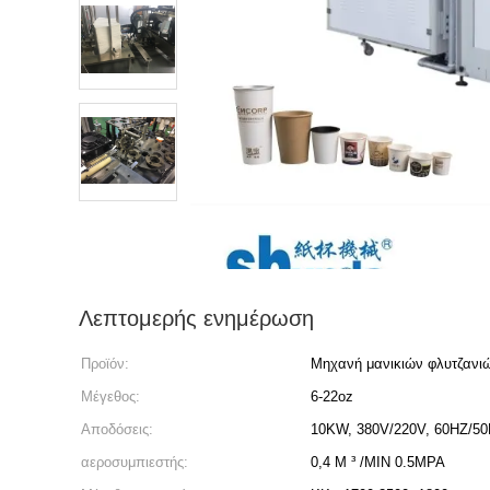
Λεπτομερής ενημέρωση
Προϊόν:
Μηχανή μανικιών φλυτζανι
Μέγεθος:
6-22oz
Αποδόσεις:
10KW, 380V/220V, 60HZ/5
αεροσυμπιεστής:
0,4 Μ ³ /MIN 0.5MPA