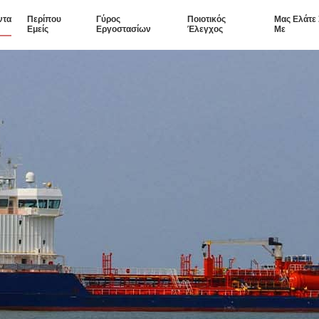
ντα
Περίπου
Γύρος
Ποιοτικός
Μας Ελάτε
Εμείς
Εργοστασίων
Έλεγχος
Με