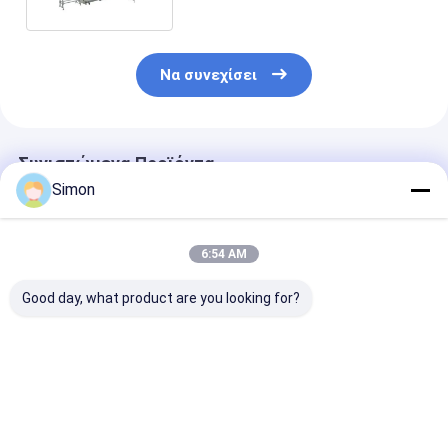
Να συνεχίσει
Συνιστώμενα Προϊόντα
Simon
6:54 AM
Good day, what product are you looking for?
2020 αυτόματο
Φλυτζάνι εγγράφου
Το φλυτζάνι
φλυτζάνι τσαγιού
Shunda που
τσαγιού εγγρ
εγγράφου Shunda
διαμορφώνει τη
που κατασκευ
που κάνει τη μεγάλη
μηχανή, φλυτζάνι
τη μηχανή,
ταχύτητα
καφέ, κύπελλο
διαδικασία
Καλύτερη τιμή
Καλύτερη τιμή
Καλύτερη 
100145pcs/m
παγωτού, μηχανή
ψηφιακού ελέ