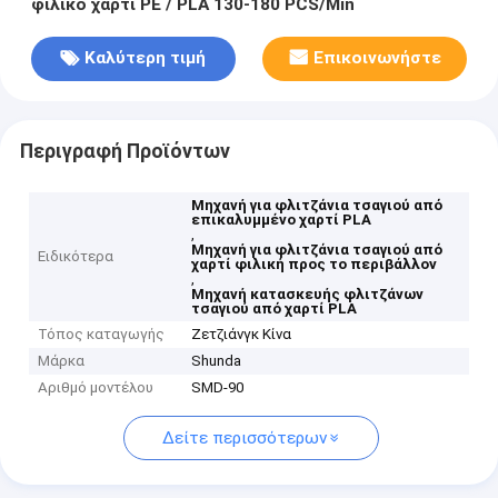
φιλικό χαρτί PE / PLA 130-180 PCS/Min
Καλύτερη τιμή
Επικοινωνήστε
Περιγραφή Προϊόντων
Μηχανή για φλιτζάνια τσαγιού από
επικαλυμμένο χαρτί PLA
,
Μηχανή για φλιτζάνια τσαγιού από
Ειδικότερα
χαρτί φιλική προς το περιβάλλον
,
Μηχανή κατασκευής φλιτζάνων
τσαγιού από χαρτί PLA
Τόπος καταγωγής
Ζετζιάνγκ Κίνα
Μάρκα
Shunda
Αριθμό μοντέλου
SMD-90
Δείτε περισσότερων