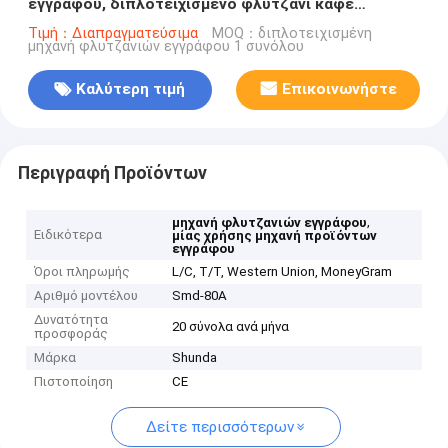
εγγράφου, διπλοτειχισμένο φλυτζάνι καφέ
εγγράφου μηχανών παραγωγής φλυτζανιών
Τιμή：Διαπραγματεύσιμα
MOQ：διπλοτειχισμένη
μηχανή φλυτζανιών εγγράφου 1 συνόλου
εγγράφου PLC
Καλύτερη τιμή
Επικοινωνήστε
Περιγραφή Προϊόντων
,
μηχανή φλυτζανιών εγγράφου
Ειδικότερα
μίας χρήσης μηχανή προϊόντων
εγγράφου
Όροι πληρωμής
L/C, T/T, Western Union, MoneyGram
Αριθμό μοντέλου
Smd-80A
Δυνατότητα
20 σύνολα ανά μήνα
προσφοράς
Μάρκα
Shunda
Πιστοποίηση
CE
Δείτε περισσότερων