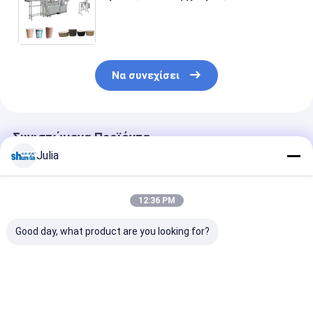
διπλοτειχισμένο φλυτζάνι καφέ
εγγράφου μηχανών παραγωγής
φλυτζανιών εγγράφου PLC
Να συνεχίσει
Συνιστώμενα Προϊόντα
Julia
12:36 PM
Good day, what product are you looking for?
Μηχανή μανικιών
Η οικονομική
Αυτόματη μηχ
φλυτζανιών
διπλοτειχισμένη
παρασκευής
εγγράφου, αυτόματη
μηχανή φλυτζανιών
χάρτινων
μηχανή μανικιών
εγγράφου με
φλιτζανιών κ