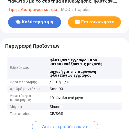
παγωτού με το σύστημα επιθεώρησης, φλυτζάνι
εγγράφου υψηλής ταχύτητας που κατασκευάζει τη
Τιμή：Διαπραγματεύσιμα
MOQ：1 ομάδα
μηχανή
Καλύτερη τιμή
Επικοινωνήστε
Περιγραφή Προϊόντων
φλυτζάνια εγγράφου που
κατασκευάζουν τις μηχανές
Ειδικότερα
,
μηχανή για την παραγωγή
φλυτζανιών εγγράφου
Όροι πληρωμής
/ T T ή L / C
Αριθμό μοντέλου
Smd-90
Δυνατότητα
10 σύνολα ανά μήνα
προσφοράς
Μάρκα
Shunda
Πιστοποίηση
CE/SGS
Δείτε περισσότερων