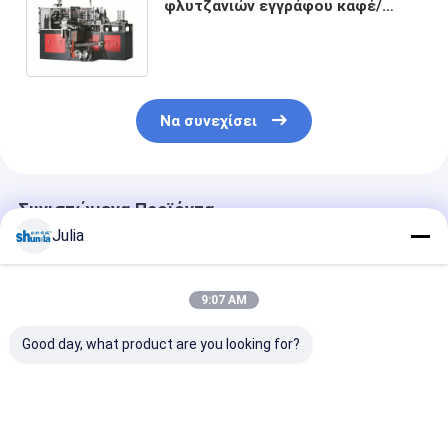
φλυτζανιών εγγράφου καφέ/
παγωτού με το σύστημα
επιθεώρησης, φλυτζάνι
εγγράφου υψηλής ταχύτητας που
κατασκευάζει τη μηχανή
Να συνεχίσει
Συνιστώμενα Προϊόντα
Julia
9:07 AM
Good day, what product are you looking for?
2026 Έξυπνη
160 PCS/Min Servo
Μηχανή για χά
Μηχανή Κατασκευής
Μηχανή Κύπελλο
ποτήρια υψηλ
Κεφαλαίων ∙
Χαρτιού με θερμό
ταχύτητας με