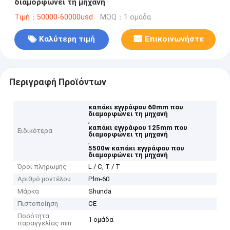
διαμορφώνει τη μηχανή
Τιμή：50000-60000usd
MOQ：1 ομάδα
Καλύτερη τιμή
Επικοινωνήστε
Περιγραφή Προϊόντων
καπάκι εγγράφου 60mm που
διαμορφώνει τη μηχανή
,
καπάκι εγγράφου 125mm που
Ειδικότερα
διαμορφώνει τη μηχανή
,
5500w καπάκι εγγράφου που
διαμορφώνει τη μηχανή
Όροι πληρωμής
L / C, T / T
Αριθμό μοντέλου
Plm-60
Μάρκα
Shunda
Πιστοποίηση
CE
Ποσότητα
1 ομάδα
παραγγελίας min