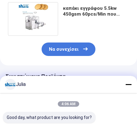
καπάκι εγγράφου 5.5kw
450gsm 60pcs/Min που
διαμορφώνει τη μηχανή
Να συνεχίσει
Συνιστώμενα Προϊόντα
Julia
4:06 AM
Good day, what product are you looking for?
Ένα στρώμα PLC
Καπάκι φλυτζανιών
Υπερήχθη και