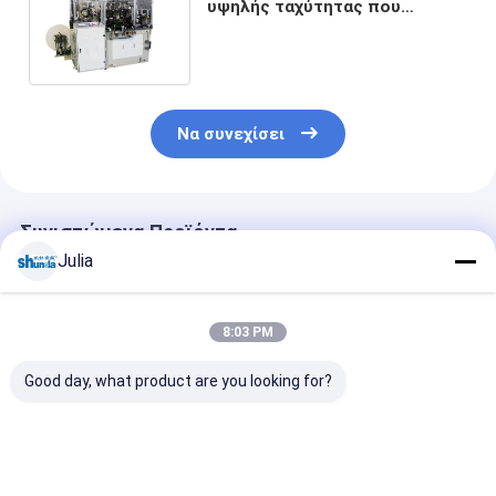
υψηλής ταχύτητας που
κατασκευάζει τη μηχανή για το
καπάκι φλυτζανιών εγγράφου
καφέ
Να συνεχίσει
Συνιστώμενα Προϊόντα
Julia
8:03 PM
Good day, what product are you looking for?
Ένα στρώμα PLC
Καπάκι φλυτζανιών
Υπερήχθη και
αυτόματη μηχανή
εγγράφου υψηλής
αέρα θέρμανσ
κατασκευής
ταχύτητας που
επικαλυμμένο