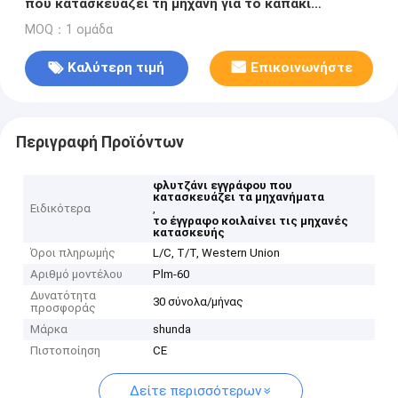
που κατασκευάζει τη μηχανή για το καπάκι
φλυτζανιών εγγράφου καφέ
MOQ：1 ομάδα
Καλύτερη τιμή
Επικοινωνήστε
Περιγραφή Προϊόντων
φλυτζάνι εγγράφου που
κατασκευάζει τα μηχανήματα
Ειδικότερα
,
το έγγραφο κοιλαίνει τις μηχανές
κατασκευής
Όροι πληρωμής
L/C, T/T, Western Union
Αριθμό μοντέλου
Plm-60
Δυνατότητα
30 σύνολα/μήνας
προσφοράς
Μάρκα
shunda
Πιστοποίηση
CE
Δείτε περισσότερων